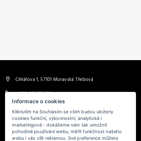
Cihlářova 1, 57101 Moravská Třebová
+420 461 311 693
Informace o cookies
trebovskar@post.cz
Kliknutím na Souhlasím se vším budou uloženy
cookies funkční, výkonnostní, analytické i
marketingové - dokážeme vám tak umožnit
pohodlné používání webu, měřit funkčnost našeho
webu i vás cílit reklamou. Své preference můžete