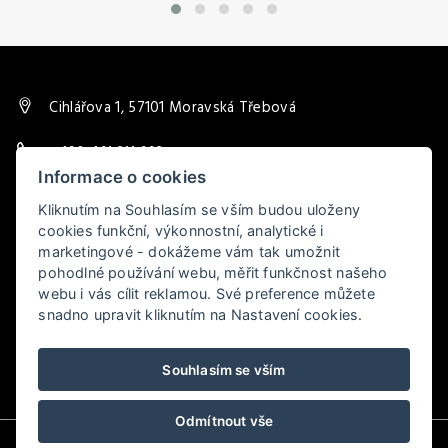
Cihlářova 1, 57101 Moravská Třebová
+420 461 311 693
Informace o cookies
trebovskar@post.cz
Kliknutím na Souhlasím se vším budou uloženy
cookies funkční, výkonnostní, analytické i
marketingové - dokážeme vám tak umožnit
pohodlné používání webu, měřit funkčnost našeho
webu i vás cílit reklamou. Své preference můžete
snadno upravit kliknutím na Nastavení cookies.
Souhlasím se vším
Odmítnout vše