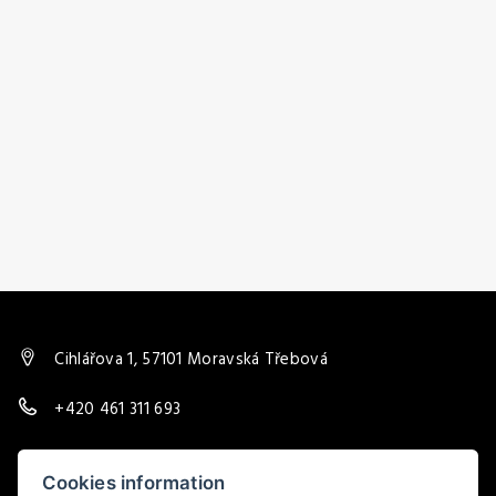
Cihlářova 1, 57101 Moravská Třebová
+420 461 311 693
trebovskar@post.cz
Cookies information